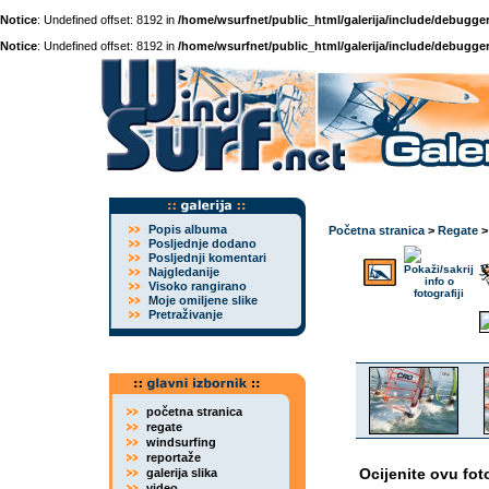
Notice
: Undefined offset: 8192 in
/home/wsurfnet/public_html/galerija/include/debugger
Notice
: Undefined offset: 8192 in
/home/wsurfnet/public_html/galerija/include/debugger
Popis albuma
Početna stranica
>
Regate
Posljednje dodano
Posljednji komentari
Najgledanije
Visoko rangirano
Moje omiljene slike
Pretraživanje
početna stranica
regate
windsurfing
reportaže
Ocijenite ovu fot
galerija slika
video