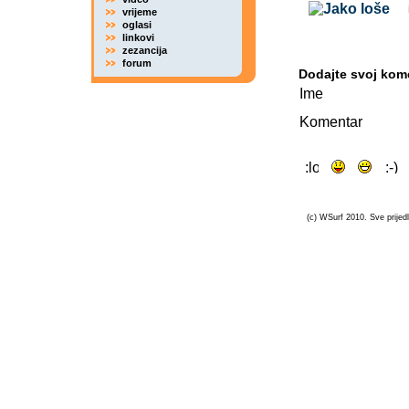
vrijeme
oglasi
linkovi
zezancija
forum
Dodajte svoj kom
Ime
Komentar
(c) WSurf 2010. Sve prijedl