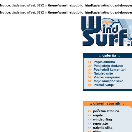
Notice
: Undefined offset: 8192 in
/home/wsurfnet/public_html/galerija/include/debugger
Notice
: Undefined offset: 8192 in
/home/wsurfnet/public_html/galerija/include/debugger
Popis albuma
Posljednje dodano
Posljednji komentari
Najgledanije
Visoko rangirano
Moje omiljene slike
Pretraživanje
početna stranica
regate
windsurfing
reportaže
galerija slika
video