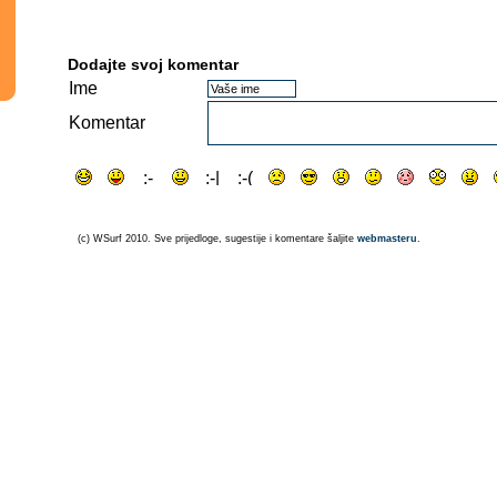
Dodajte svoj komentar
Ime
Komentar
(c) WSurf 2010. Sve prijedloge, sugestije i komentare šaljite
webmasteru
.