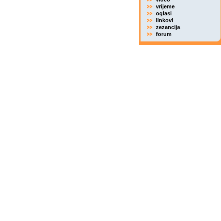
vrijeme
oglasi
linkovi
zezancija
forum