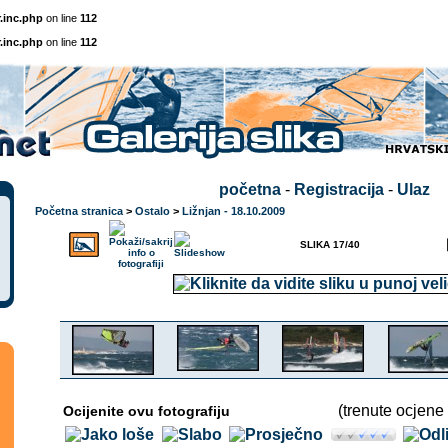
.inc.php
on line
112
.inc.php
on line
112
početna
-
Registracija
-
Ulaz
Početna stranica
>
Ostalo
>
Ližnjan - 18.10.2009
SLIKA 17/40
(trenute ocjene 
Ocijenite ovu fotografiju