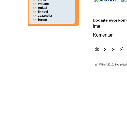
vrijeme
oglasi
linkovi
zezancija
forum
Dodajte svoj kom
Ime
Komentar
(c) WSurf 2010. Sve prijedl