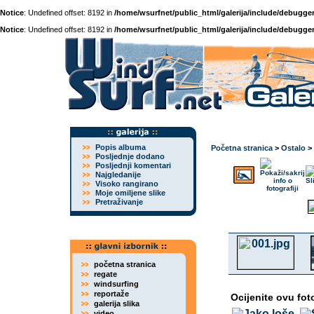
Notice
: Undefined offset: 8192 in
/home/wsurfnet/public_html/galerija/include/debugger
Notice
: Undefined offset: 8192 in
/home/wsurfnet/public_html/galerija/include/debugger
Popis albuma
Početna stranica
>
Ostalo
>
Posljednje dodano
Posljednji komentari
Najgledanije
Visoko rangirano
Moje omiljene slike
Pretraživanje
početna stranica
regate
windsurfing
reportaže
Ocijenite ovu fot
galerija slika
video