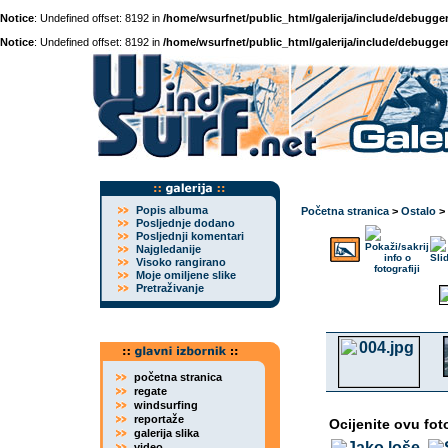
Notice
: Undefined offset: 8192 in
/home/wsurfnet/public_html/galerija/include/debugger
Notice
: Undefined offset: 8192 in
/home/wsurfnet/public_html/galerija/include/debugger
Popis albuma
Početna stranica
>
Ostalo
>
Posljednje dodano
Posljednji komentari
Najgledanije
Visoko rangirano
Moje omiljene slike
Pretraživanje
početna stranica
regate
windsurfing
reportaže
Ocijenite ovu fot
galerija slika
video