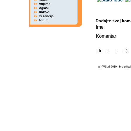
vrijeme
oglasi
linkovi
zezancija
forum
Dodajte svoj kom
Ime
Komentar
(c) WSurf 2010. Sve prijedl