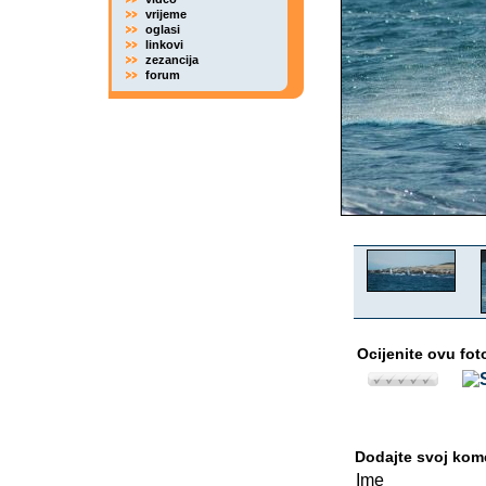
vrijeme
oglasi
linkovi
zezancija
forum
Ocijenite ovu fot
Dodajte svoj kom
Ime