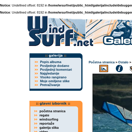
Notice
: Undefined offset: 8192 in
/home/wsurfnet/public_html/galerija/include/debugger
Notice
: Undefined offset: 8192 in
/home/wsurfnet/public_html/galerija/include/debugger
Popis albuma
Početna stranica
>
Ostalo
>
Posljednje dodano
Posljednji komentari
Najgledanije
Visoko rangirano
Moje omiljene slike
Pretraživanje
početna stranica
regate
windsurfing
reportaže
galerija slika
video