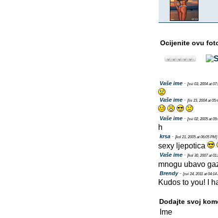
Ocijenite ovu fot
Vaše ime
-
[svi 03, 2004 at 07
Vaše ime
-
[lis 15, 2004 at 05
Vaše ime
-
[svi 02, 2005 at 09
h
krsa
-
[kol 21, 2005 at 06:05 PM]
sexy ljepotica
Vaše ime
-
[kol 30, 2007 at 01
mnogu ubavo ga
Brendy
-
[svi 24, 2011 at 04:14
Kudos to you! I ha
Dodajte svoj kom
Ime