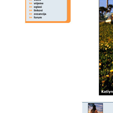
vrijeme
oglasi
linkovi
zezancija
forum