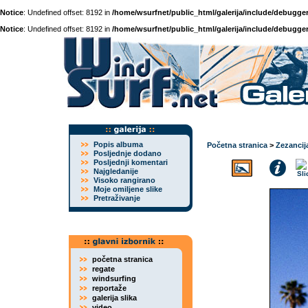
Notice
: Undefined offset: 8192 in
/home/wsurfnet/public_html/galerija/include/debugger
Notice
: Undefined offset: 8192 in
/home/wsurfnet/public_html/galerija/include/debugger
Popis albuma
Početna stranica
>
Zezancij
Posljednje dodano
Posljednji komentari
Najgledanije
Visoko rangirano
Moje omiljene slike
Pretraživanje
početna stranica
regate
windsurfing
reportaže
galerija slika
video