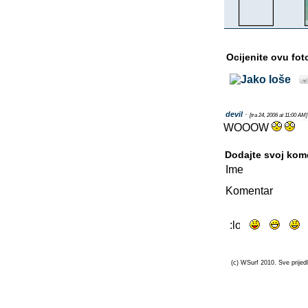
Ocijenite ovu fot
devil
-
[tra 24, 2006 at 11:00 AM]
WOOOW
Dodajte svoj kom
Ime
Komentar
(c) WSurf 2010. Sve prijedl