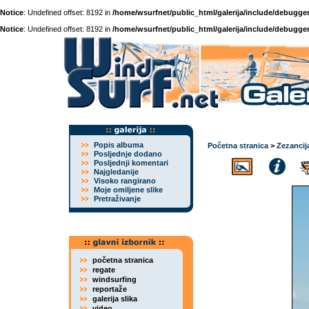
Notice
: Undefined offset: 8192 in
/home/wsurfnet/public_html/galerija/include/debugger
Notice
: Undefined offset: 8192 in
/home/wsurfnet/public_html/galerija/include/debugger
Popis albuma
Početna stranica
>
Zezancij
Posljednje dodano
Posljednji komentari
Najgledanije
Visoko rangirano
Moje omiljene slike
Pretraživanje
početna stranica
regate
windsurfing
reportaže
galerija slika
video