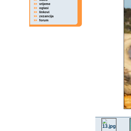
vrijeme
oglasi
linkovi
zezancija
forum