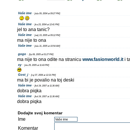
Vaše ime
-
[oűu 09, 2004 at 09:27 PM]
Vaše ime
-
[tra 23, 2004 at 12:41 PM]
jel to ana tanic?
Vaše ime
-
[velj 19, 2005 at 09:12 PM]
ma nije to ona
Vaše ime
-
[oűu 31, 2005 at 10:54 AM]
gogo
-
[lip 06, 2005 at 01:27 PM]
ma nije to ona odite na stranicu
www.fasionworld.it
i t
xy
-
[stu 29, 2005 at 11:43 PM]
Gost_j
-
[ruj 07, 2006 at 12:31 PM]
ma bi je povalio na toj deski
Vaše ime
-
[kol 24, 2007 at 11:36 AM]
dobra piqka
Vaše ime
-
[kol 24, 2007 at 11:36 AM]
dobra piqka
Dodajte svoj komentar
Ime
Komentar