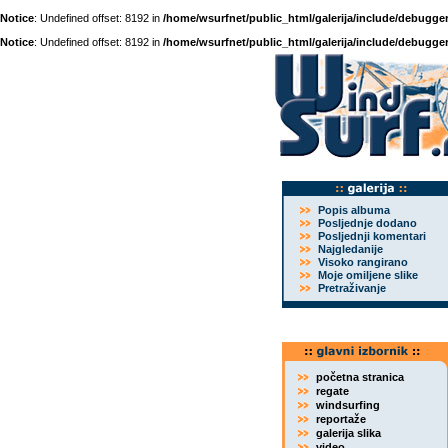
Notice
: Undefined offset: 8192 in
/home/wsurfnet/public_html/galerija/include/debugger
Notice
: Undefined offset: 8192 in
/home/wsurfnet/public_html/galerija/include/debugger
Popis albuma
Posljednje dodano
Posljednji komentari
Najgledanije
Visoko rangirano
Moje omiljene slike
Pretraživanje
početna stranica
regate
windsurfing
reportaže
galerija slika
video