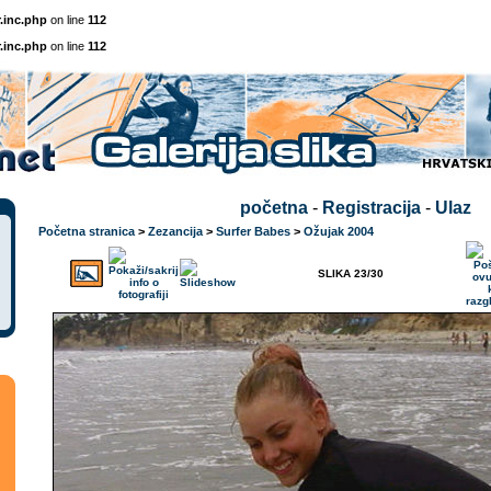
.inc.php
on line
112
.inc.php
on line
112
početna
-
Registracija
-
Ulaz
Početna stranica
>
Zezancija
>
Surfer Babes
>
Ožujak 2004
SLIKA 23/30