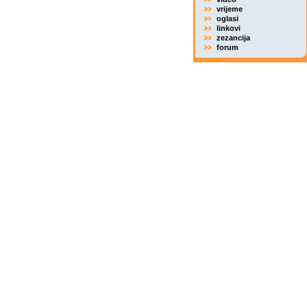
vrijeme
oglasi
linkovi
zezancija
forum