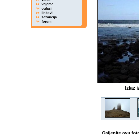
vrijeme
oglasi
linkovi
zezancija
forum
Izlaz 
Ocijenite ovu fot