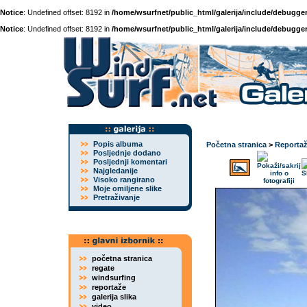
Notice
: Undefined offset: 8192 in
/home/wsurfnet/public_html/galerija/include/debugger
Notice
: Undefined offset: 8192 in
/home/wsurfnet/public_html/galerija/include/debugger
Popis albuma
Početna stranica
>
Reporta
Posljednje dodano
Posljednji komentari
Najgledanije
Visoko rangirano
Moje omiljene slike
Pretraživanje
početna stranica
regate
windsurfing
reportaže
galerija slika
video