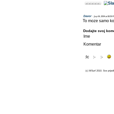
Davor
-
[srp 04, 2004 at 08:59 
To moze samo ko'
Dodajte svoj kom
Ime
Komentar
(c) WSurf 2010. Sve prijedl