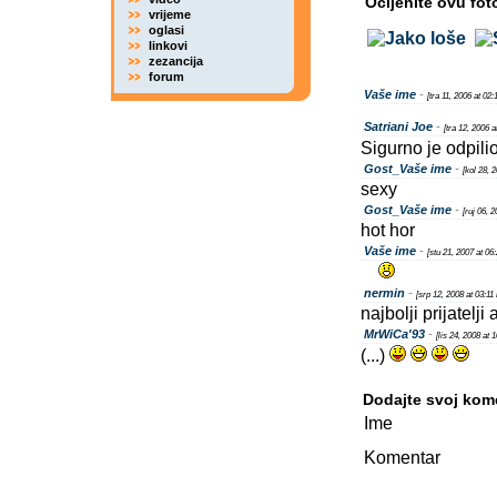
Ocijenite ovu fot
vrijeme
oglasi
linkovi
zezancija
forum
Vaše ime
-
[tra 11, 2006 at 02
Satriani Joe
-
[tra 12, 2006 
Sigurno je odpilio
Gost_Vaše ime
-
[kol 28, 
sexy
Gost_Vaše ime
-
[ruj 06, 
hot hor
Vaše ime
-
[stu 21, 2007 at 06
nermin
-
[srp 12, 2008 at 03:11
najbolji prijatelj
MrWiCa'93
-
[lis 24, 2008 at 
(...)
Dodajte svoj kom
Ime
Komentar