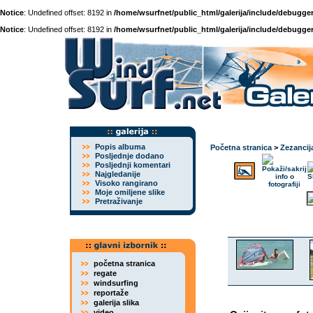
Notice
: Undefined offset: 8192 in
/home/wsurfnet/public_html/galerija/include/debugger
Notice
: Undefined offset: 8192 in
/home/wsurfnet/public_html/galerija/include/debugger
Popis albuma
Početna stranica
>
Zezancij
Posljednje dodano
Posljednji komentari
Najgledanije
Visoko rangirano
Moje omiljene slike
Pretraživanje
početna stranica
regate
windsurfing
reportaže
galerija slika
video