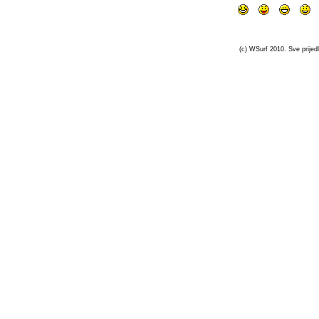
(c) WSurf 2010. Sve prijedl