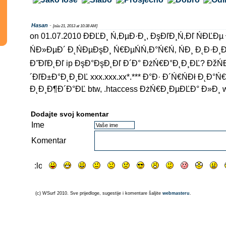
Hasan
-
[oűu 21, 2013 at 10:38 AM]
on 01.07.2010 ĐĐĽĐ¸ Ń‚ĐµĐ·Đ¸, ĐşĐľĐ¸Ń‚Đľ ŃĐĽĐµ 
ŃĐ»ĐµĐ´ Đ˛ŃĐµĐşĐ¸ Ń€ĐµŃŃ‚Đ°Ń€Ń‚ ŃĐ¸ Đ˛Đ·Đ
Đ˝ĐľĐ˛Đľ ip ĐşĐ°ĐşĐ˛Đľ Đ´Đ° ĐżŃ€Đ°Đ˛Đ¸ĐĽ? ĐžŃ
´ĐľĐ±Đ°Đ˛Đ¸ĐĽ xxx.xxx.xx*.*** Đ°Đ· Đ´Ń€ŃĐł Đ˛Đ°Ń
Đ˛Đ¸Đ¶Đ´Đ°ĐĽ btw, .htaccess ĐżŃ€Đ¸ĐµĐĽĐ° Đ»Đ¸ w
Dodajte svoj komentar
Ime
Komentar
(c) WSurf 2010. Sve prijedloge, sugestije i komentare šaljite
webmasteru
.