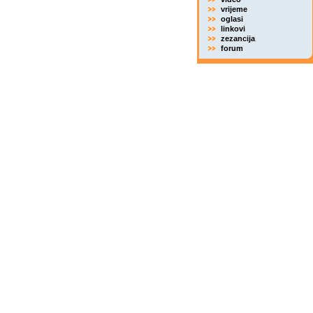
vrijeme
oglasi
linkovi
zezancija
forum