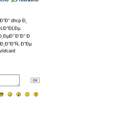
Đ˝Đ° dhcp Đ¸
¸ĐĽĐ°ĐĽĐµ
Đ˛ĐµĐ˝ Đ´Đ° Đ
€Đ¸Đ°Đ˝Ń‚ Đ˝Đµ
ildcard