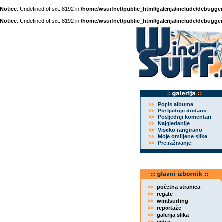
Notice
: Undefined offset: 8192 in
/home/wsurfnet/public_html/galerija/include/debugger
Notice
: Undefined offset: 8192 in
/home/wsurfnet/public_html/galerija/include/debugger
Popis albuma
Posljednje dodano
Posljednji komentari
Najgledanije
Visoko rangirano
Moje omiljene slike
Pretraživanje
početna stranica
regate
windsurfing
reportaže
galerija slika
video