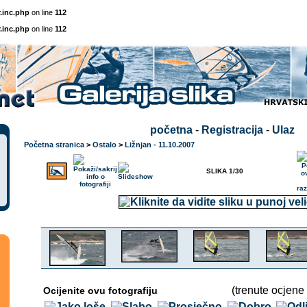
.inc.php
on line
112
.inc.php
on line
112
početna
-
Registracija
-
Ulaz
Početna stranica
>
Ostalo
>
Ližnjan - 11.10.2007
SLIKA 1/30
(trenute ocjene 
Ocijenite ovu fotografiju