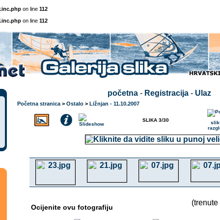
.inc.php
on line
112
.inc.php
on line
112
početna
-
Registracija
-
Ulaz
Početna stranica
>
Ostalo
>
Ližnjan - 11.10.2007
SLIKA 3/30
(trenute
Ocijenite ovu fotografiju