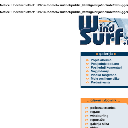
Notice
: Undefined offset: 8192 in
/home/wsurfnet/public_html/galerija/include/debugger
Notice
: Undefined offset: 8192 in
/home/wsurfnet/public_html/galerija/include/debugger
Popis albuma
Posljednje dodano
Posljednji komentari
Najgledanije
Visoko rangirano
Moje omiljene slike
Pretraživanje
početna stranica
regate
windsurfing
reportaže
galerija slika
video