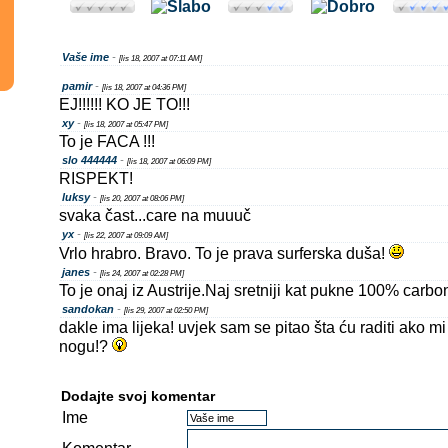
Vaše ime
-
[lis 18, 2007 at 07:11 AM]
pamir
-
[lis 18, 2007 at 04:36 PM]
EJ!!!!!! KO JE TO!!!
xy
-
[lis 18, 2007 at 05:47 PM]
To je FACA !!!
slo 444444
-
[lis 18, 2007 at 06:09 PM]
RISPEKT!
luksy
-
[lis 20, 2007 at 08:06 PM]
svaka čast...care na muuuč
yx
-
[lis 22, 2007 at 09:09 AM]
Vrlo hrabro. Bravo. To je prava surferska duša!
janes
-
[lis 24, 2007 at 02:28 PM]
To je onaj iz Austrije.Naj sretniji kat pukne 100% carbo
sandokan
-
[lis 29, 2007 at 02:50 PM]
dakle ima lijeka! uvjek sam se pitao šta ću raditi ako m
nogu!?
Dodajte svoj komentar
Ime