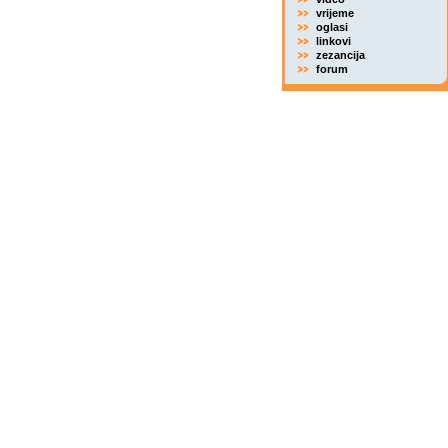
vrijeme
oglasi
linkovi
zezancija
forum