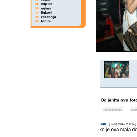
vrijeme
oglasi
linkovi
zezancija
forum
Ocijenite ovu fot
san
-
[oűu 04, 2008 at 08:41 AM]
ko je ova mala d