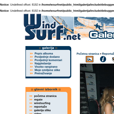
Notice
: Undefined offset: 8192 in
/home/wsurfnet/public_html/galerija/include/debugger
Notice
: Undefined offset: 8192 in
/home/wsurfnet/public_html/galerija/include/debugger
Popis albuma
Početna stranica
>
Reporta
Posljednje dodano
Posljednji komentari
Najgledanije
Visoko rangirano
Moje omiljene slike
Pretraživanje
početna stranica
regate
windsurfing
reportaže
galerija slika
video