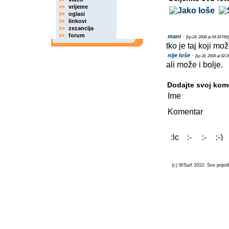
vrijeme
oglasi
linkovi
zezancija
forum
mani
-
[lip 24, 2008 at 04:39 PM]
tko je taj koji mo
nije loše
-
[lip 30, 2008 at 02:
ali može i bolje.
Dodajte svoj kom
Ime
Komentar
(c) WSurf 2010. Sve prijedl