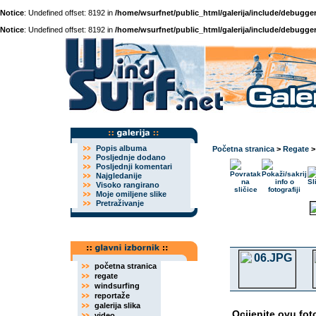
Notice
: Undefined offset: 8192 in
/home/wsurfnet/public_html/galerija/include/debugger
Notice
: Undefined offset: 8192 in
/home/wsurfnet/public_html/galerija/include/debugger
Popis albuma
Početna stranica
>
Regate
Posljednje dodano
Posljednji komentari
Najgledanije
Visoko rangirano
Moje omiljene slike
Pretraživanje
početna stranica
regate
windsurfing
reportaže
galerija slika
Ocijenite ovu fot
video