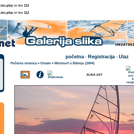
.inc.php
on line
112
.inc.php
on line
112
početna
-
Registracija
-
Ulaz
Početna stranica
>
Ostalo
>
Windsurf u Bibinju (2004)
SLIKA 4/27