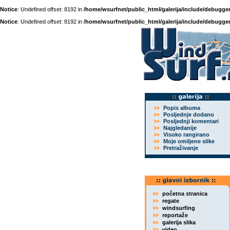
Notice
: Undefined offset: 8192 in
/home/wsurfnet/public_html/galerija/include/debugger
Notice
: Undefined offset: 8192 in
/home/wsurfnet/public_html/galerija/include/debugger
Popis albuma
Posljednje dodano
Posljednji komentari
Najgledanije
Visoko rangirano
Moje omiljene slike
Pretraživanje
početna stranica
regate
windsurfing
reportaže
galerija slika
video