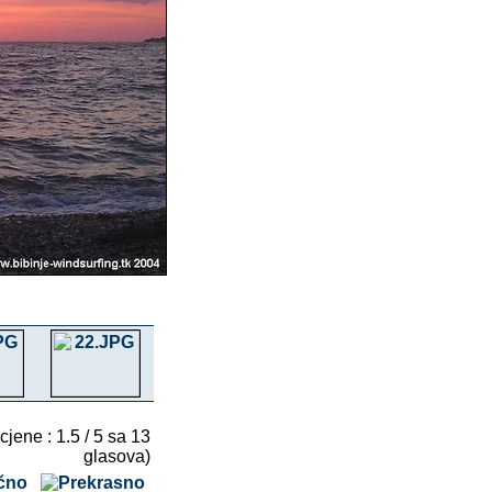
cjene : 1.5 / 5 sa 13
glasova)