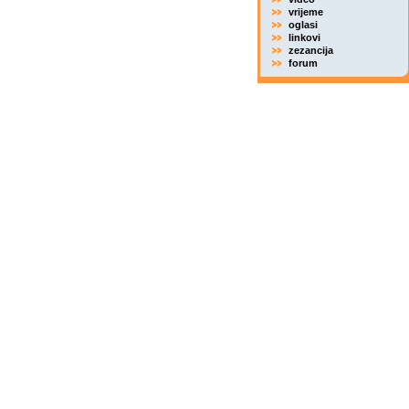
vrijeme
oglasi
linkovi
zezancija
forum