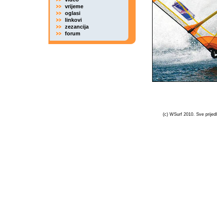
vrijeme
oglasi
linkovi
zezancija
forum
(c) WSurf 2010. Sve prijedl