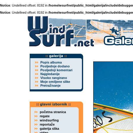
Notice
: Undefined offset: 8192 in
/home/wsurfnet/public_html/galerija/include/debugger
Notice
: Undefined offset: 8192 in
/home/wsurfnet/public_html/galerija/include/debugger
Popis albuma
Posljednje dodano
Posljednji komentari
Najgledanije
Visoko rangirano
Moje omiljene slike
Pretraživanje
početna stranica
regate
windsurfing
reportaže
galerija slika
video