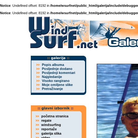
Notice
: Undefined offset: 8192 in
/home/wsurfnet/public_html/galerija/include/debugger
Notice
: Undefined offset: 8192 in
/home/wsurfnet/public_html/galerija/include/debugger
Popis albuma
Posljednje dodano
Posljednji komentari
Najgledanije
Visoko rangirano
Moje omiljene slike
Pretraživanje
početna stranica
regate
windsurfing
reportaže
galerija slika
video