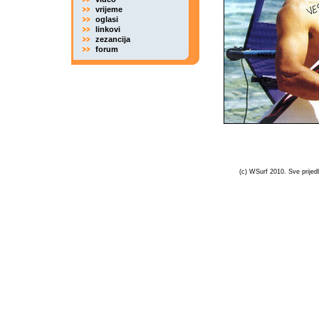
vrijeme
oglasi
linkovi
zezancija
forum
(c) WSurf 2010. Sve prijedl