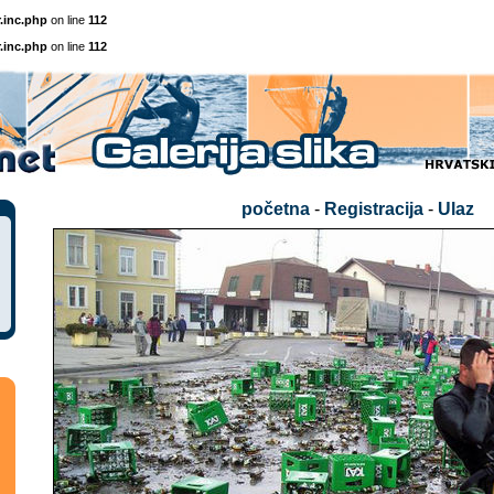
.inc.php
on line
112
.inc.php
on line
112
početna
-
Registracija
-
Ulaz