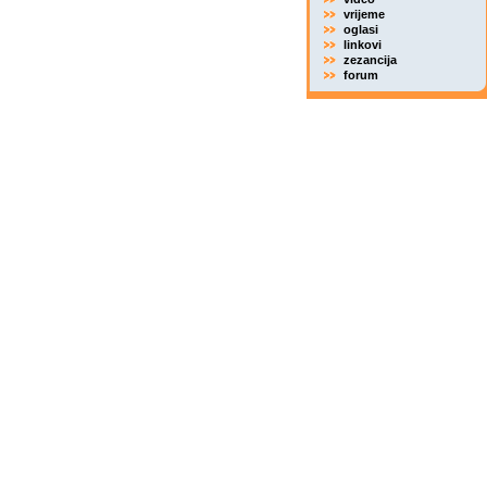
vrijeme
oglasi
linkovi
zezancija
forum