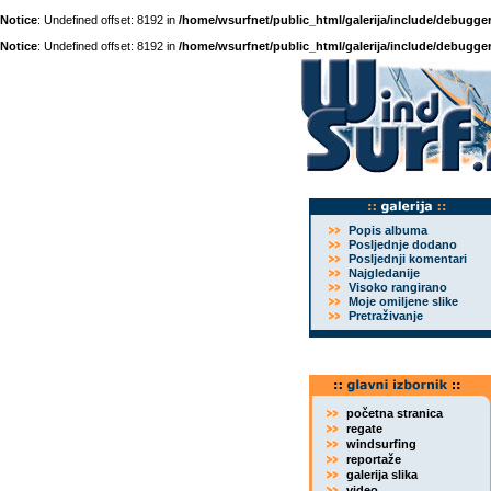
Notice
: Undefined offset: 8192 in
/home/wsurfnet/public_html/galerija/include/debugger
Notice
: Undefined offset: 8192 in
/home/wsurfnet/public_html/galerija/include/debugger
Popis albuma
Posljednje dodano
Posljednji komentari
Najgledanije
Visoko rangirano
Moje omiljene slike
Pretraživanje
početna stranica
regate
windsurfing
reportaže
galerija slika
video