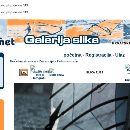
.inc.php
on line
112
.inc.php
on line
112
početna
-
Registracija
-
Ulaz
Početna stranica
>
Zezancija
>
Fotomontaže
SLIKA 11/18