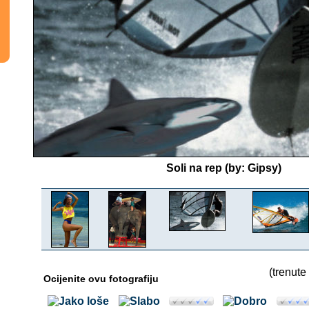
Soli na rep (by: Gipsy)
(trenute
Ocijenite ovu fotografiju