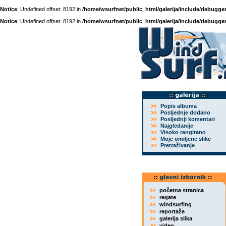
Notice
: Undefined offset: 8192 in
/home/wsurfnet/public_html/galerija/include/debugger
Notice
: Undefined offset: 8192 in
/home/wsurfnet/public_html/galerija/include/debugger
Popis albuma
Posljednje dodano
Posljednji komentari
Najgledanije
Visoko rangirano
Moje omiljene slike
Pretraživanje
početna stranica
regate
windsurfing
reportaže
galerija slika
video