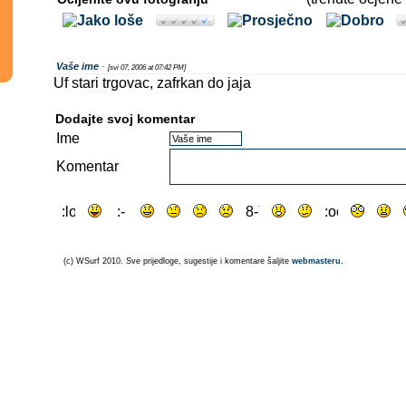
Vaše ime
-
[svi 07, 2006 at 07:42 PM]
Uf stari trgovac, zafrkan do jaja
Dodajte svoj komentar
Ime
Komentar
(c) WSurf 2010. Sve prijedloge, sugestije i komentare šaljite
webmasteru
.