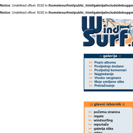
Notice
: Undefined offset: 8192 in
/home/wsurfnet/public_html/galerija/include/debugger
Notice
: Undefined offset: 8192 in
/home/wsurfnet/public_html/galerija/include/debugger
Popis albuma
Posljednje dodano
Posljednji komentari
Najgledanije
Visoko rangirano
Moje omiljene slike
Pretraživanje
početna stranica
regate
windsurfing
reportaže
galerija slika
video