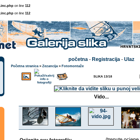
.inc.php
on line
112
.inc.php
on line
112
početna
-
Registracija
-
Ulaz
Početna stranica
>
Zezancija
>
Fotomontaže
SLIKA 13/18
Vido...
(trenute ocjene 
Ocijenite ovu fotografiju