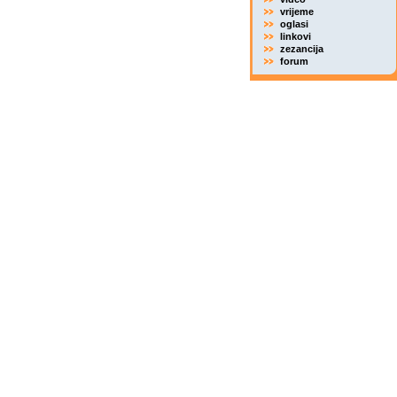
vrijeme
oglasi
linkovi
zezancija
forum