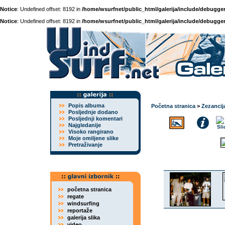
Notice
: Undefined offset: 8192 in
/home/wsurfnet/public_html/galerija/include/debugger
Notice
: Undefined offset: 8192 in
/home/wsurfnet/public_html/galerija/include/debugger
Popis albuma
Početna stranica
>
Zezancij
Posljednje dodano
Posljednji komentari
Najgledanije
Visoko rangirano
Moje omiljene slike
Pretraživanje
početna stranica
regate
windsurfing
reportaže
galerija slika
video