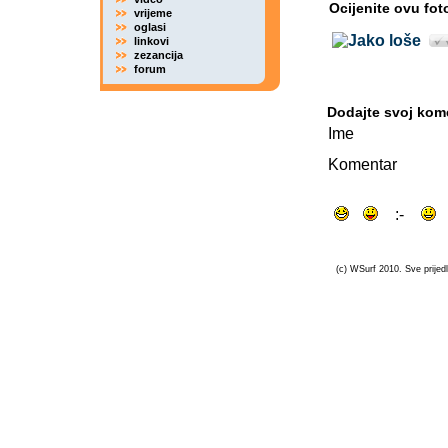
Ocijenite ovu fot
vrijeme
oglasi
linkovi
zezancija
forum
Dodajte svoj kom
Ime
Komentar
(c) WSurf 2010. Sve prijedl