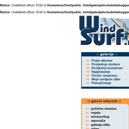
Notice
: Undefined offset: 8192 in
/home/wsurfnet/public_html/galerija/include/debugger
Notice
: Undefined offset: 8192 in
/home/wsurfnet/public_html/galerija/include/debugger
Popis albuma
Posljednje dodano
Posljednji komentari
Najgledanije
Visoko rangirano
Moje omiljene slike
Pretraživanje
početna stranica
regate
windsurfing
reportaže
galerija slika
video