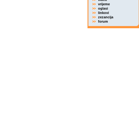
vrijeme
oglasi
linkovi
zezancija
forum