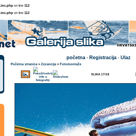
.inc.php
on line
112
.inc.php
on line
112
početna
-
Registracija
-
Ulaz
Početna stranica
>
Zezancija
>
Fotomontaže
SLIKA 17/18