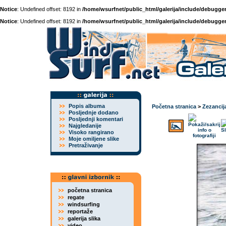
Notice
: Undefined offset: 8192 in
/home/wsurfnet/public_html/galerija/include/debugger
Notice
: Undefined offset: 8192 in
/home/wsurfnet/public_html/galerija/include/debugger
Popis albuma
Početna stranica
>
Zezancij
Posljednje dodano
Posljednji komentari
Najgledanije
Visoko rangirano
Moje omiljene slike
Pretraživanje
početna stranica
regate
windsurfing
reportaže
galerija slika
video