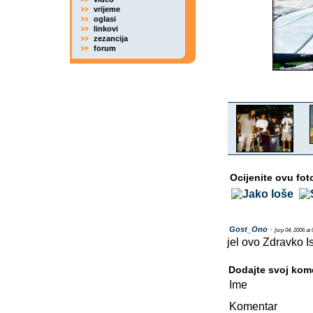
vrijeme
oglasi
linkovi
zezancija
forum
Ocijenite ovu fot
Gost_Ono
-
[srp 04, 2006 at
jel ovo Zdravko I
Dodajte svoj kom
Ime
Komentar