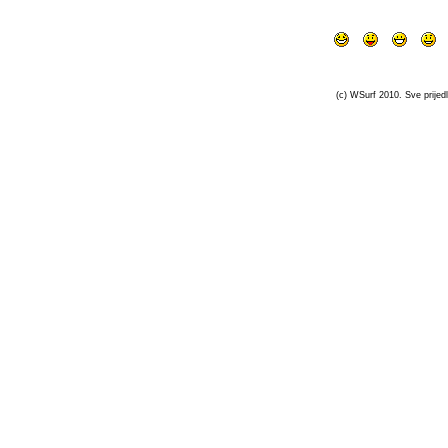
(c) WSurf 2010. Sve prijedl