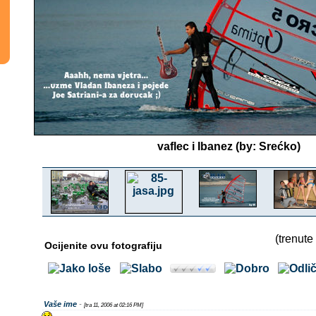
vaflec i Ibanez (by: Srećko)
(trenute
Ocijenite ovu fotografiju
Vaše ime
-
[tra 11, 2006 at 02:16 PM]