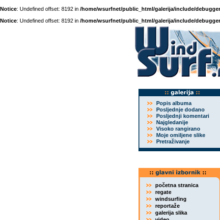
Notice
: Undefined offset: 8192 in
/home/wsurfnet/public_html/galerija/include/debugger
Notice
: Undefined offset: 8192 in
/home/wsurfnet/public_html/galerija/include/debugger
Popis albuma
Posljednje dodano
Posljednji komentari
Najgledanije
Visoko rangirano
Moje omiljene slike
Pretraživanje
početna stranica
regate
windsurfing
reportaže
galerija slika
video