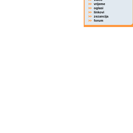
vrijeme
oglasi
linkovi
zezancija
forum