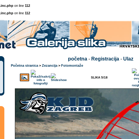
.inc.php
on line
112
.inc.php
on line
112
početna
-
Registracija
-
Ulaz
Početna stranica
>
Zezancija
>
Fotomontaže
SLIKA 5/18