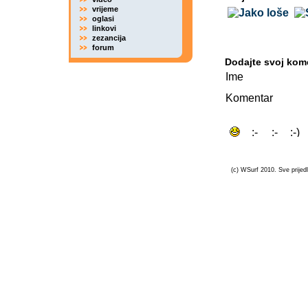
vrijeme
oglasi
linkovi
zezancija
forum
Dodajte svoj kom
Ime
Komentar
(c) WSurf 2010. Sve prijedl