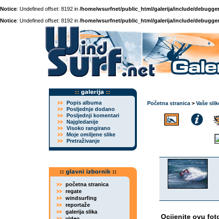
Notice
: Undefined offset: 8192 in
/home/wsurfnet/public_html/galerija/include/debugger
Notice
: Undefined offset: 8192 in
/home/wsurfnet/public_html/galerija/include/debugger
Popis albuma
Početna stranica
>
Vaše slik
Posljednje dodano
Posljednji komentari
Najgledanije
Visoko rangirano
Moje omiljene slike
Pretraživanje
početna stranica
regate
windsurfing
reportaže
galerija slika
Ocijenite ovu fot
video