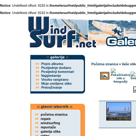
Notice
: Undefined offset: 8192 in
/home/wsurfnet/public_html/galerija/include/debugger
Notice
: Undefined offset: 8192 in
/home/wsurfnet/public_html/galerija/include/debugger
Popis albuma
Početna stranica
>
Vaše slik
Posljednje dodano
Posljednji komentari
Najgledanije
Visoko rangirano
Moje omiljene slike
Pretraživanje
početna stranica
regate
windsurfing
reportaže
galerija slika
video