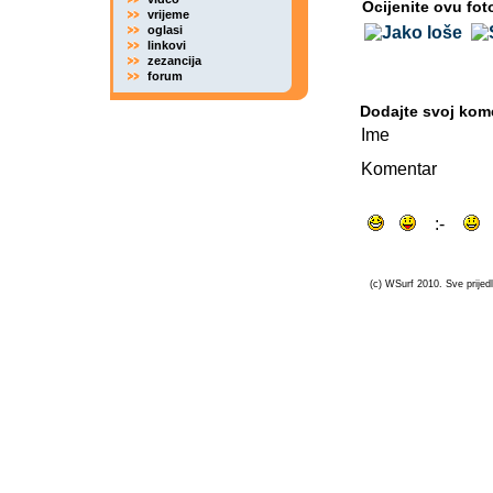
Ocijenite ovu fot
vrijeme
oglasi
linkovi
zezancija
forum
Dodajte svoj kom
Ime
Komentar
(c) WSurf 2010. Sve prijedl