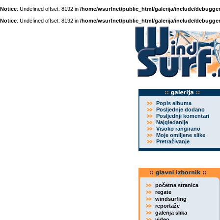
Notice
: Undefined offset: 8192 in
/home/wsurfnet/public_html/galerija/include/debugger
Notice
: Undefined offset: 8192 in
/home/wsurfnet/public_html/galerija/include/debugger
Popis albuma
Posljednje dodano
Posljednji komentari
Najgledanije
Visoko rangirano
Moje omiljene slike
Pretraživanje
početna stranica
regate
windsurfing
reportaže
galerija slika
video