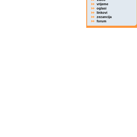
vrijeme
oglasi
linkovi
zezancija
forum