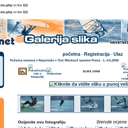
.inc.php
on line
112
.inc.php
on line
112
početna
-
Registracija
-
Ulaz
Početna stranica
>
Reportaže
>
Test Windsurf opreme Prena - 1.-4.5.2008
SLIKA 19/68
(trenute ocjene 
Ocijenite ovu fotografiju