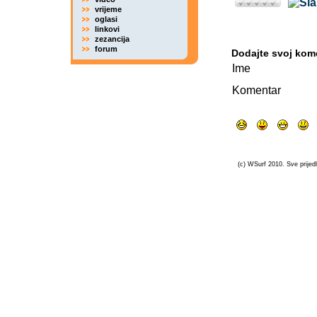
vrijeme
oglasi
linkovi
zezancija
forum
Dodajte svoj kom
Ime
Komentar
(c) WSurf 2010. Sve prijedl