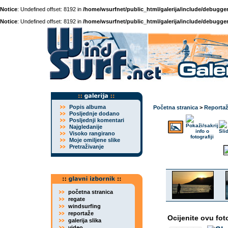
Notice
: Undefined offset: 8192 in
/home/wsurfnet/public_html/galerija/include/debugger
Notice
: Undefined offset: 8192 in
/home/wsurfnet/public_html/galerija/include/debugger
Popis albuma
Početna stranica
>
Reporta
Posljednje dodano
Posljednji komentari
Najgledanije
Visoko rangirano
Moje omiljene slike
Pretraživanje
početna stranica
regate
windsurfing
reportaže
Ocijenite ovu fot
galerija slika
video