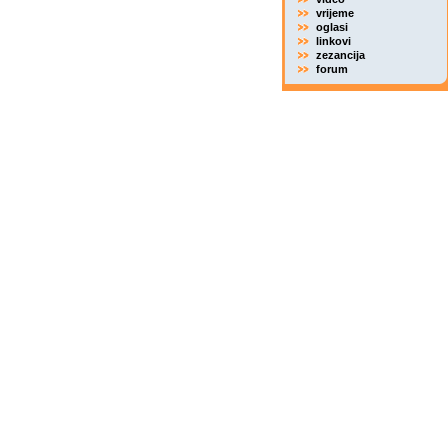
vrijeme
oglasi
linkovi
zezancija
forum