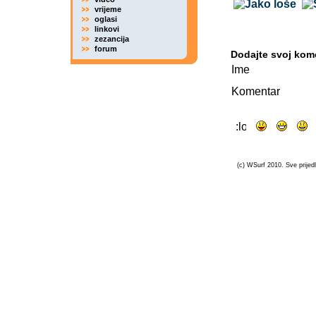
vrijeme
oglasi
linkovi
zezancija
forum
Dodajte svoj kom
Ime
Komentar
(c) WSurf 2010. Sve prijedl