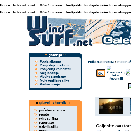
Notice
: Undefined offset: 8192 in
/home/wsurfnet/public_html/galerija/include/debugger
Notice
: Undefined offset: 8192 in
/home/wsurfnet/public_html/galerija/include/debugger
Popis albuma
Početna stranica
>
Reporta
Posljednje dodano
Posljednji komentari
Najgledanije
Visoko rangirano
Moje omiljene slike
Pretraživanje
početna stranica
regate
windsurfing
reportaže
Ocijenite ovu fot
galerija slika
video