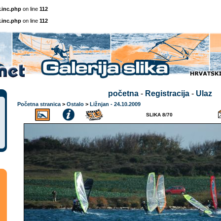
.inc.php
on line
112
.inc.php
on line
112
početna
-
Registracija
-
Ulaz
Početna stranica
>
Ostalo
>
Ližnjan - 24.10.2009
SLIKA 8/70