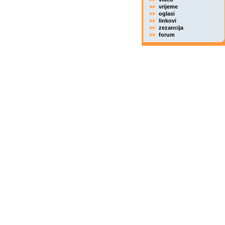
vrijeme
oglasi
linkovi
zezancija
forum