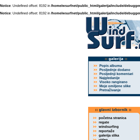
Notice
: Undefined offset: 8192 in
/home/wsurfnet/public_html/galerija/include/debugger
Notice
: Undefined offset: 8192 in
/home/wsurfnet/public_html/galerija/include/debugger
Popis albuma
Posljednje dodano
Posljednji komentari
Najgledanije
Visoko rangirano
Moje omiljene slike
Pretraživanje
početna stranica
regate
windsurfing
reportaže
galerija slika
video