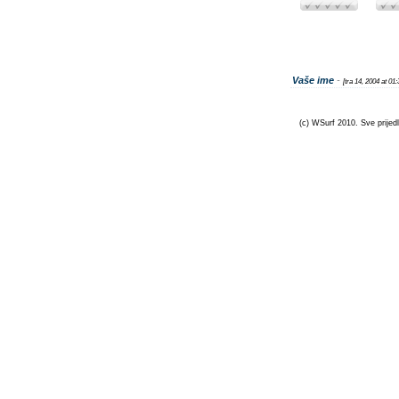
Vaše ime
-
[tra 14, 2004 at 01
(c) WSurf 2010. Sve prijedl