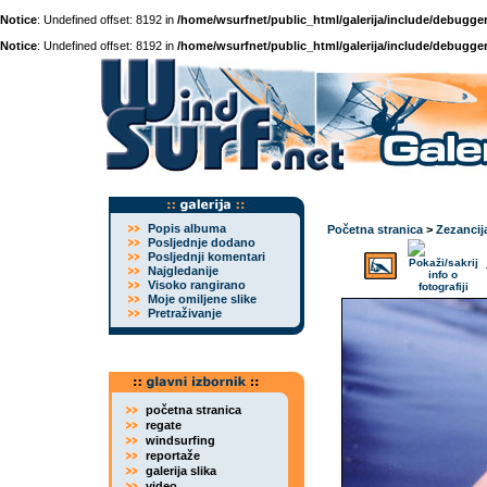
Notice
: Undefined offset: 8192 in
/home/wsurfnet/public_html/galerija/include/debugger
Notice
: Undefined offset: 8192 in
/home/wsurfnet/public_html/galerija/include/debugger
Popis albuma
Početna stranica
>
Zezancij
Posljednje dodano
Posljednji komentari
Najgledanije
Visoko rangirano
Moje omiljene slike
Pretraživanje
početna stranica
regate
windsurfing
reportaže
galerija slika
video