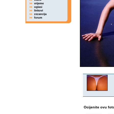
vrijeme
oglasi
linkovi
zezancija
forum
Ocijenite ovu fot