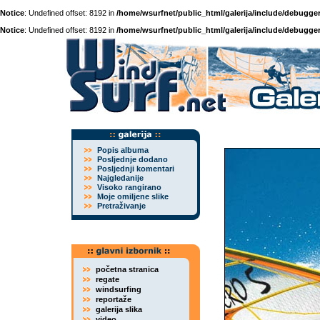
Notice
: Undefined offset: 8192 in
/home/wsurfnet/public_html/galerija/include/debugger
Notice
: Undefined offset: 8192 in
/home/wsurfnet/public_html/galerija/include/debugger
Popis albuma
Posljednje dodano
Posljednji komentari
Najgledanije
Visoko rangirano
Moje omiljene slike
Pretraživanje
početna stranica
regate
windsurfing
reportaže
galerija slika
video