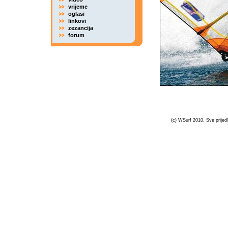
vrijeme
oglasi
linkovi
zezancija
forum
(c) WSurf 2010. Sve prijedl