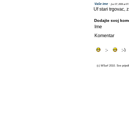
Vaše ime
-
[svi 07, 2006 at 07
Uf stari trgovac, 
Dodajte svoj kom
Ime
Komentar
(c) WSurf 2010. Sve prijedl