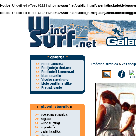
Notice
: Undefined offset: 8192 in
/home/wsurfnet/public_html/galerija/include/debugger
Notice
: Undefined offset: 8192 in
/home/wsurfnet/public_html/galerija/include/debugger
Popis albuma
Početna stranica
>
Zezancij
Posljednje dodano
Posljednji komentari
Najgledanije
Visoko rangirano
Moje omiljene slike
Pretraživanje
početna stranica
regate
windsurfing
reportaže
galerija slika
video