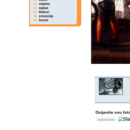
vrijeme
oglasi
linkovi
zezancija
forum
Ocijenite ovu fot