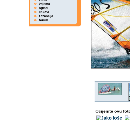
vrijeme
oglasi
linkovi
zezancija
forum
Ocijenite ovu fot