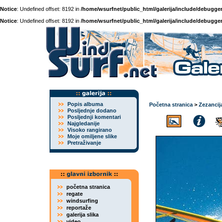
Notice
: Undefined offset: 8192 in
/home/wsurfnet/public_html/galerija/include/debugger
Notice
: Undefined offset: 8192 in
/home/wsurfnet/public_html/galerija/include/debugger
Popis albuma
Početna stranica
>
Zezancij
Posljednje dodano
Posljednji komentari
Najgledanije
Visoko rangirano
Moje omiljene slike
Pretraživanje
početna stranica
regate
windsurfing
reportaže
galerija slika
video