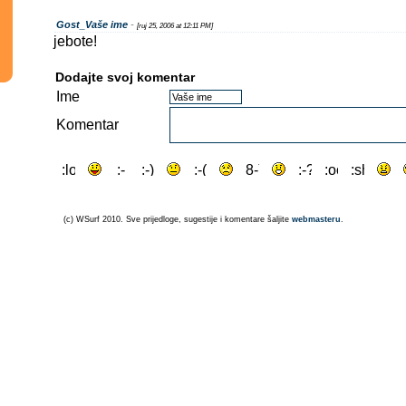
Gost_Vaše ime
-
[ruj 25, 2006 at 12:11 PM]
jebote!
Dodajte svoj komentar
Ime
Komentar
(c) WSurf 2010. Sve prijedloge, sugestije i komentare šaljite
webmasteru
.