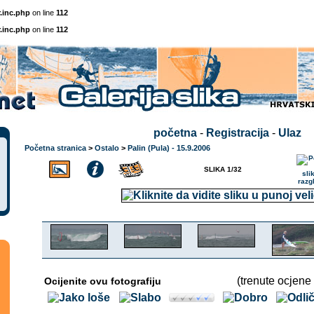
.inc.php
on line
112
.inc.php
on line
112
početna
-
Registracija
-
Ulaz
Početna stranica
>
Ostalo
>
Palin (Pula) - 15.9.2006
SLIKA 1/32
(trenute ocjene 
Ocijenite ovu fotografiju