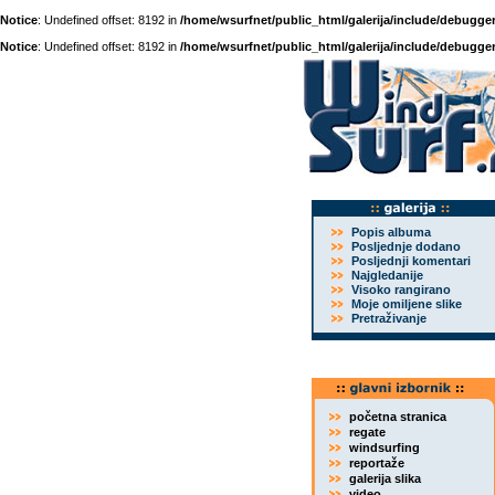
Notice
: Undefined offset: 8192 in
/home/wsurfnet/public_html/galerija/include/debugger
Notice
: Undefined offset: 8192 in
/home/wsurfnet/public_html/galerija/include/debugger
Popis albuma
Posljednje dodano
Posljednji komentari
Najgledanije
Visoko rangirano
Moje omiljene slike
Pretraživanje
početna stranica
regate
windsurfing
reportaže
galerija slika
video