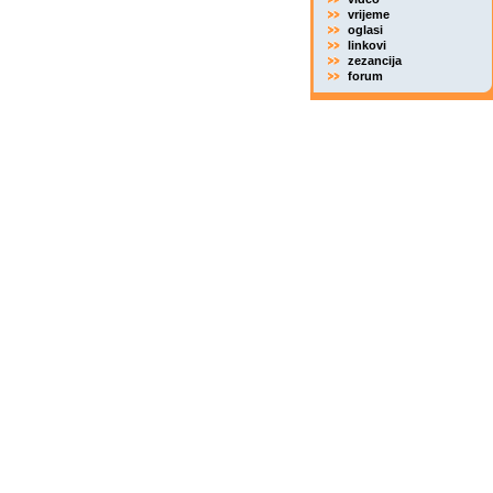
vrijeme
oglasi
linkovi
zezancija
forum