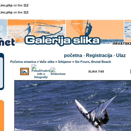
.inc.php
on line
112
.inc.php
on line
112
početna
-
Registracija
-
Ulaz
Početna stranica
>
Vaše slike
>
Srkijaner
>
Six Fours, Brutal Beach
SLIKA 7/45