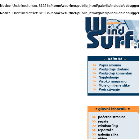
Notice
: Undefined offset: 8192 in
/home/wsurfnet/public_html/galerija/include/debugger
Notice
: Undefined offset: 8192 in
/home/wsurfnet/public_html/galerija/include/debugger
Popis albuma
Posljednje dodano
Posljednji komentari
Najgledanije
Visoko rangirano
Moje omiljene slike
Pretraživanje
početna stranica
regate
windsurfing
reportaže
galerija slika
video