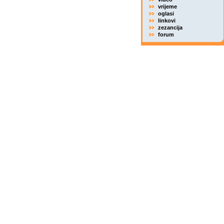
vrijeme
oglasi
linkovi
zezancija
forum