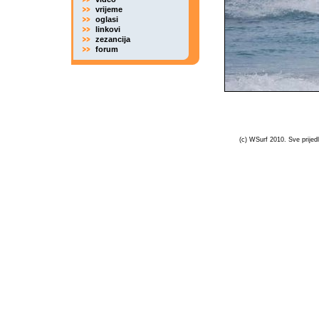
vrijeme
oglasi
linkovi
zezancija
forum
(c) WSurf 2010. Sve prijedl