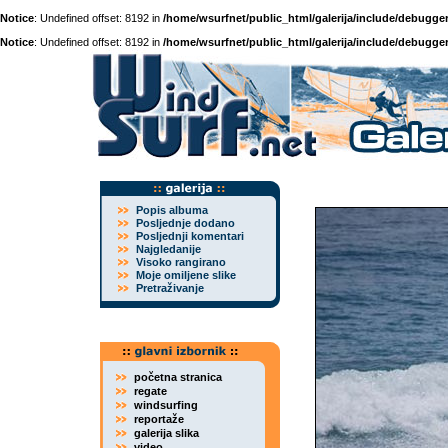
Notice
: Undefined offset: 8192 in
/home/wsurfnet/public_html/galerija/include/debugger
Notice
: Undefined offset: 8192 in
/home/wsurfnet/public_html/galerija/include/debugger
Popis albuma
Posljednje dodano
Posljednji komentari
Najgledanije
Visoko rangirano
Moje omiljene slike
Pretraživanje
početna stranica
regate
windsurfing
reportaže
galerija slika
video