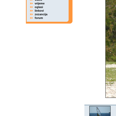
vrijeme
oglasi
linkovi
zezancija
forum