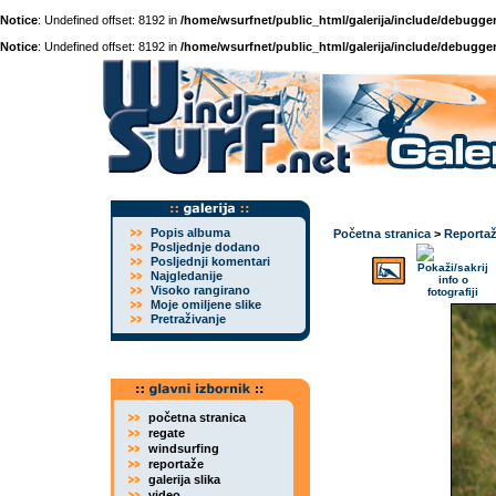
Notice
: Undefined offset: 8192 in
/home/wsurfnet/public_html/galerija/include/debugger
Notice
: Undefined offset: 8192 in
/home/wsurfnet/public_html/galerija/include/debugger
Popis albuma
Početna stranica
>
Reporta
Posljednje dodano
Posljednji komentari
Najgledanije
Visoko rangirano
Moje omiljene slike
Pretraživanje
početna stranica
regate
windsurfing
reportaže
galerija slika
video