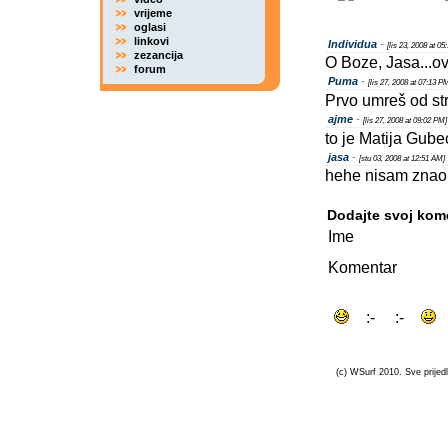
vrijeme
oglasi
linkovi
Individua
-
[lis 23, 2008 at 0
zezancija
O Boze, Jasa...ov
forum
Puma
-
[lis 27, 2008 at 07:13 P
Prvo umreš od st
ajme
-
[lis 27, 2008 at 09:02 PM]
to je Matija Gub
jasa
-
[stu 03, 2008 at 12:51 AM]
hehe nisam znao d
Dodajte svoj kom
Ime
Komentar
(c) WSurf 2010. Sve prijedl