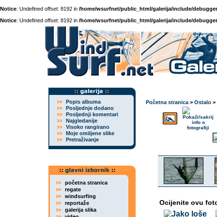
Notice
: Undefined offset: 8192 in
/home/wsurfnet/public_html/galerija/include/debugger
Notice
: Undefined offset: 8192 in
/home/wsurfnet/public_html/galerija/include/debugger
Popis albuma
Početna stranica
>
Ostalo
>
Posljednje dodano
Posljednji komentari
Najgledanije
Visoko rangirano
Moje omiljene slike
Pretraživanje
početna stranica
regate
windsurfing
Ocijenite ovu fot
reportaže
galerija slika
video