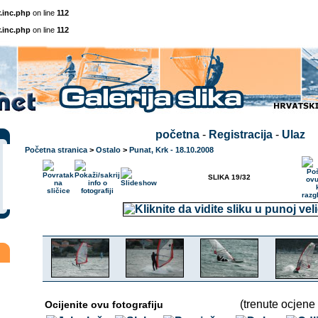
.inc.php
on line
112
.inc.php
on line
112
početna
-
Registracija
-
Ulaz
Početna stranica
>
Ostalo
>
Punat, Krk - 18.10.2008
SLIKA 19/32
(trenute ocjene 
Ocijenite ovu fotografiju