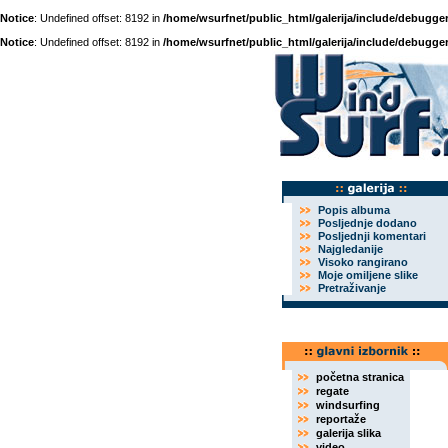
Notice
: Undefined offset: 8192 in
/home/wsurfnet/public_html/galerija/include/debugger
Notice
: Undefined offset: 8192 in
/home/wsurfnet/public_html/galerija/include/debugger
Popis albuma
Posljednje dodano
Posljednji komentari
Najgledanije
Visoko rangirano
Moje omiljene slike
Pretraživanje
početna stranica
regate
windsurfing
reportaže
galerija slika
video