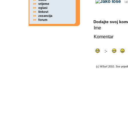
vrijeme
oglasi
linkovi
zezancija
forum
Dodajte svoj kom
Ime
Komentar
(c) WSurf 2010. Sve prijedl