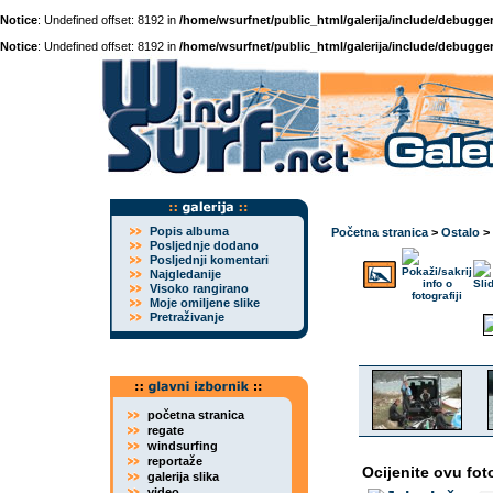
Notice
: Undefined offset: 8192 in
/home/wsurfnet/public_html/galerija/include/debugger
Notice
: Undefined offset: 8192 in
/home/wsurfnet/public_html/galerija/include/debugger
Popis albuma
Početna stranica
>
Ostalo
>
Posljednje dodano
Posljednji komentari
Najgledanije
Visoko rangirano
Moje omiljene slike
Pretraživanje
početna stranica
regate
windsurfing
reportaže
Ocijenite ovu fot
galerija slika
video