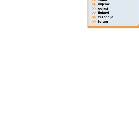
vrijeme
oglasi
linkovi
zezancija
forum