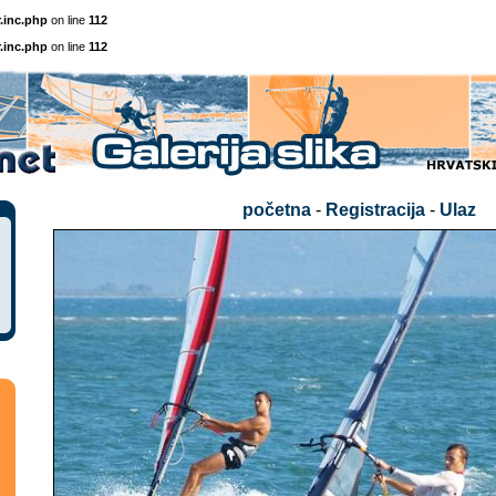
.inc.php
on line
112
.inc.php
on line
112
početna
-
Registracija
-
Ulaz