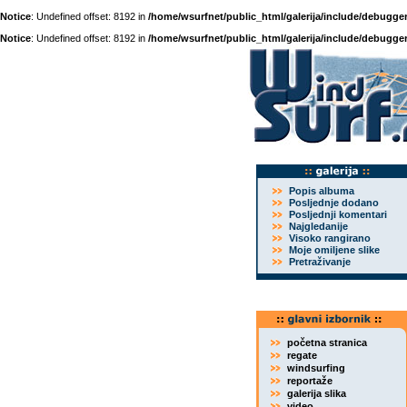
Notice
: Undefined offset: 8192 in
/home/wsurfnet/public_html/galerija/include/debugger
Notice
: Undefined offset: 8192 in
/home/wsurfnet/public_html/galerija/include/debugger
Popis albuma
Posljednje dodano
Posljednji komentari
Najgledanije
Visoko rangirano
Moje omiljene slike
Pretraživanje
početna stranica
regate
windsurfing
reportaže
galerija slika
video