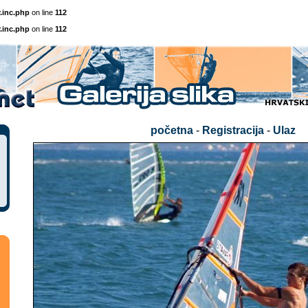
.inc.php
on line
112
.inc.php
on line
112
početna
-
Registracija
-
Ulaz