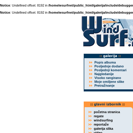
Notice
: Undefined offset: 8192 in
/home/wsurfnet/public_html/galerija/include/debugger
Notice
: Undefined offset: 8192 in
/home/wsurfnet/public_html/galerija/include/debugger
Popis albuma
Posljednje dodano
Posljednji komentari
Najgledanije
Visoko rangirano
Moje omiljene slike
Pretraživanje
početna stranica
regate
windsurfing
reportaže
galerija slika
video