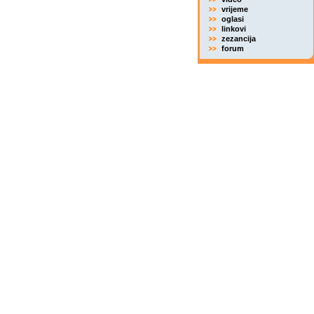
vrijeme
oglasi
linkovi
zezancija
forum