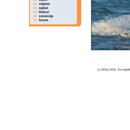
vrijeme
oglasi
linkovi
zezancija
forum
(c) WSurf 2010. Sve prijedl