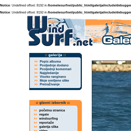
Notice
: Undefined offset: 8192 in
/home/wsurfnet/public_html/galerija/include/debugger
Notice
: Undefined offset: 8192 in
/home/wsurfnet/public_html/galerija/include/debugger
Popis albuma
Posljednje dodano
Posljednji komentari
Najgledanije
Visoko rangirano
Moje omiljene slike
Pretraživanje
početna stranica
regate
windsurfing
reportaže
galerija slika
video