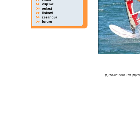
vrijeme
oglasi
linkovi
zezancija
forum
(c) WSurf 2010. Sve prijedl