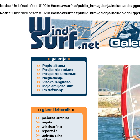
Notice
: Undefined offset: 8192 in
/home/wsurfnet/public_html/galerija/include/debugger
Notice
: Undefined offset: 8192 in
/home/wsurfnet/public_html/galerija/include/debugger
Popis albuma
Posljednje dodano
Posljednji komentari
Najgledanije
Visoko rangirano
Moje omiljene slike
Pretraživanje
početna stranica
regate
windsurfing
reportaže
galerija slika
video