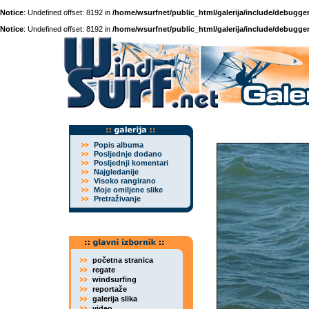
Notice
: Undefined offset: 8192 in
/home/wsurfnet/public_html/galerija/include/debugger
Notice
: Undefined offset: 8192 in
/home/wsurfnet/public_html/galerija/include/debugger
Popis albuma
Posljednje dodano
Posljednji komentari
Najgledanije
Visoko rangirano
Moje omiljene slike
Pretraživanje
početna stranica
regate
windsurfing
reportaže
galerija slika
video