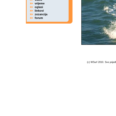
vrijeme
oglasi
linkovi
zezancija
forum
(c) WSurf 2010. Sve prijedl