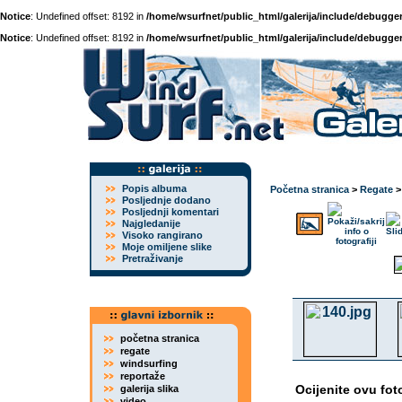
Notice
: Undefined offset: 8192 in
/home/wsurfnet/public_html/galerija/include/debugger
Notice
: Undefined offset: 8192 in
/home/wsurfnet/public_html/galerija/include/debugger
Popis albuma
Početna stranica
>
Regate
Posljednje dodano
Posljednji komentari
Najgledanije
Visoko rangirano
Moje omiljene slike
Pretraživanje
početna stranica
regate
windsurfing
reportaže
Ocijenite ovu fot
galerija slika
video