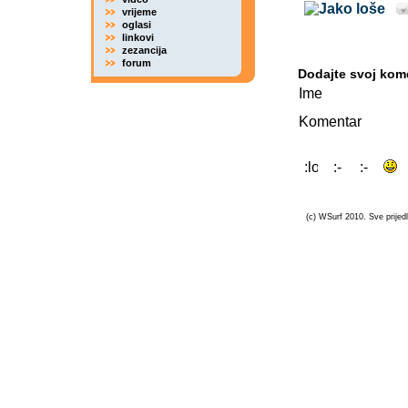
vrijeme
oglasi
linkovi
zezancija
forum
Dodajte svoj kom
Ime
Komentar
(c) WSurf 2010. Sve prijedl