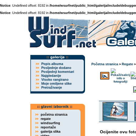
Notice
: Undefined offset: 8192 in
/home/wsurfnet/public_html/galerija/include/debugger
Notice
: Undefined offset: 8192 in
/home/wsurfnet/public_html/galerija/include/debugger
Popis albuma
Početna stranica
>
Regate
Posljednje dodano
Posljednji komentari
Najgledanije
Visoko rangirano
Moje omiljene slike
Pretraživanje
početna stranica
regate
windsurfing
reportaže
Ocijenite ovu fot
galerija slika
video