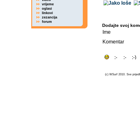
vrijeme
oglasi
linkovi
zezancija
forum
Dodajte svoj kom
Ime
Komentar
(c) WSurf 2010. Sve prijedl