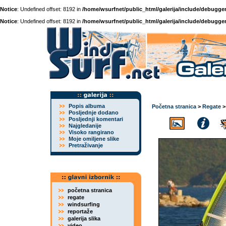
Notice
: Undefined offset: 8192 in
/home/wsurfnet/public_html/galerija/include/debugger
Notice
: Undefined offset: 8192 in
/home/wsurfnet/public_html/galerija/include/debugger
Popis albuma
Početna stranica
>
Regate
Posljednje dodano
Posljednji komentari
Najgledanije
Visoko rangirano
Moje omiljene slike
Pretraživanje
početna stranica
regate
windsurfing
reportaže
galerija slika
video