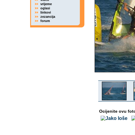
vrijeme
oglasi
linkovi
zezancija
forum
Ocijenite ovu fot